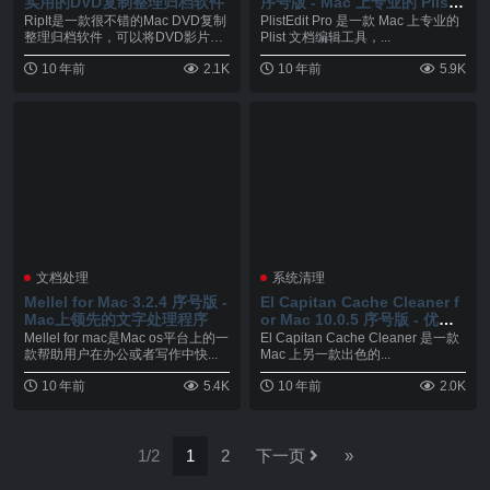
实用的DVD复制整理归档软件
序号版 - Mac 上专业的 Plist
文档编辑工具
RipIt是一款很不错的Mac DVD复制
PlistEdit Pro 是一款 Mac 上专业的
整理归档软件，可以将DVD影片光
Plist 文档编辑工具，...
盘完全...
10 年前
2.1K
10 年前
5.9K
文档处理
系统清理
Mellel for Mac 3.2.4 序号版 -
El Capitan Cache Cleaner f
Mac上领先的文字处理程序
or Mac 10.0.5 序号版 - 优秀
的系统维护工具
Mellel for mac是Mac os平台上的一
El Capitan Cache Cleaner 是一款
款帮助用户在办公或者写作中快...
Mac 上另一款出色的...
10 年前
5.4K
10 年前
2.0K
1/2
1
2
下一页
»