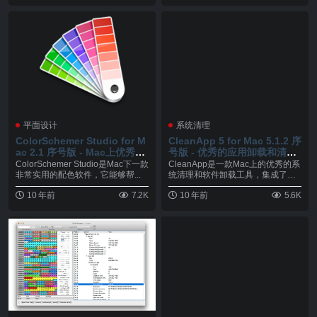
平面设计
系统清理
ColorSchemer Studio for M
CleanApp 5 for Mac 5.1.2 序
ac 2.1 序号版 - Mac上优秀的
号版 - 优秀的应用卸载和清理
专业配色软件
工具
ColorSchemer Studio是Mac下一款
CleanApp是一款Mac上的优秀的系
非常实用的配色软件，它能够帮...
统清理和软件卸载工具，集成了应
用管理、浏...
10 年前
7.2K
10 年前
5.6K