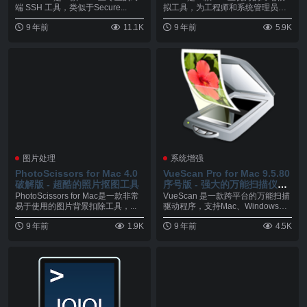
端 SSH 工具，类似于Secure...
拟工具，为工程师和系统管理员方
便的嵌入式...
9 年前
11.1K
9 年前
5.9K
图片处理
系统增强
PhotoScissors for Mac 4.0
VueScan Pro for Mac 9.5.80
破解版 - 超酷的照片抠图工具
序号版 - 强大的万能扫描仪驱
动程序
PhotoScissors for Mac是一款非常
VueScan 是一款跨平台的万能扫描
易于使用的图片背景扣除工具，...
驱动程序，支持Mac、Windows、L
i...
9 年前
1.9K
9 年前
4.5K