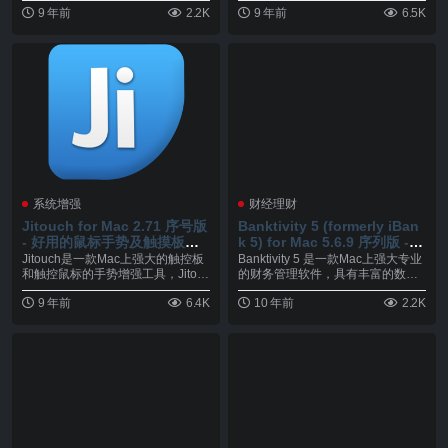
9 年前
2.2K
9 年前
6.5K
系统增强
财经理财
Jitouch for Mac 2.71 序号版
Banktivity 5 (formerly iBan
- 好用的鼠标手势及触摸板增
k 5) for Mac 5.6.9 序列版 - M
强软件
ac上强大的财务管理软件
Jitouch是一款Mac上强大的触控板
Banktivity 5 是一款Mac上强大专业
和触控鼠标的手势增强工具，Jitouc
的财务管理软件，具有丰富的数据
h...
导...
9 年前
6.4K
10 年前
2.2K