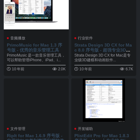
音频播放
行业软件
PrimoMusic for Mac 1.3 序
Strata Design 3D CX for Ma
号版 - 优秀的音乐管理工具
c 8.0 序号版 - 超强专业3D建
模动画软件
PrimoMusic 是一款音乐管理工具，
Strata Design 3D CX for Mac是专
可以帮助管理iPhone、iPad、i...
业级3D建模和动画软件...
10 年前
2.0K
10 年前
6.7K
文件管理
开发辅助
RipIt for Mac 1.6.9 序号版 -
PlistEdit Pro for Mac 1.8.3