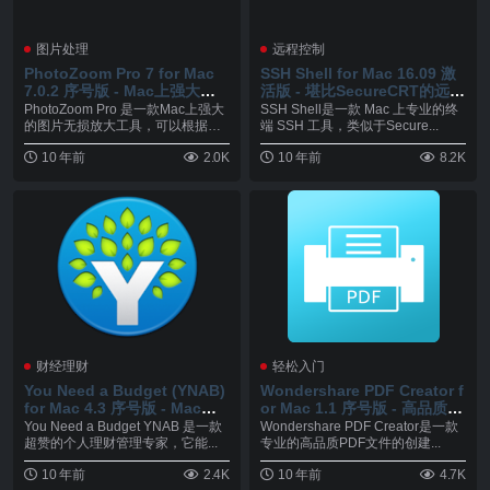
图片处理
远程控制
PhotoZoom Pro 7 for Mac
SSH Shell for Mac 16.09 激
7.0.2 序号版 - Mac上强大的
活版 - 堪比SecureCRT的远程
图片无损放大工具
终端
PhotoZoom Pro 是一款Mac上强大
SSH Shell是一款 Mac 上专业的终
的图片无损放大工具，可以根据用
端 SSH 工具，类似于Secure...
户的...
10 年前
2.0K
10 年前
8.2K
财经理财
轻松入门
You Need a Budget (YNAB)
Wondershare PDF Creator f
for Mac 4.3 序号版 - Mac上
or Mac 1.1 序号版 - 高品质专
优秀的财务预算软件
业PDF创建工具
You Need a Budget YNAB 是一款
Wondershare PDF Creator是一款
超赞的个人理财管理专家，它能...
专业的高品质PDF文件的创建...
10 年前
2.4K
10 年前
4.7K