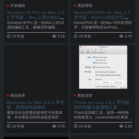
开发辅助
系统增强
Synalyze It! Pro for Mac 1.1
HandyPrint Pro for Mac 5.2
8 序号版 – Mac上强大的16进
序号版 - AirPrint协议打印工
制编辑工具
具
Synalyze It! Pro 是一款Mac上的16
HandyPrint 是一款Mac OSX应用程
进制编辑工具，能够实时编辑...
序，它能够帮助你从iPods, ...
10 年前
5.1K
10 年前
2.7K
商业效率
系统清理
Barsoom for Mac 2.0.4 序号
iTrash for mac 3.5.1 序列版 -
版 - 管理你的菜单栏
软件卸载垃圾清理工具
重新安排你想要的菜单栏中的菜单
iTrash是卸载工具，使用一种特殊
项，并在重新启动时保留菜单栏。
的搜索算法（Levenshtein距离算
简单地重新安排他们与...
法）...
10 年前
5.7K
10 年前
2.1K