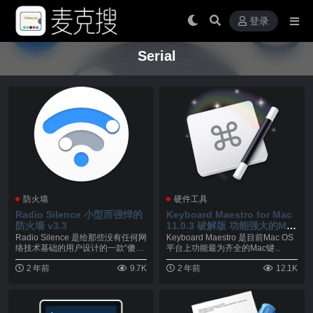
登录
Serial
防火墙
硬件工具
Radio Silence 小型而强悍的
Keyboard Maestro for Mac
防火墙 v3.3
11.0.3 破解版 功能强大的Mac
键盘增强工具
Radio Silence 是给那些没有任何网
Keyboard Maestro 是目前Mac OS
络技术基础的用户设计的一款“傻
平台上功能最为齐全的Mac键...
瓜”...
2 年前
9.7K
2 年前
12.1K