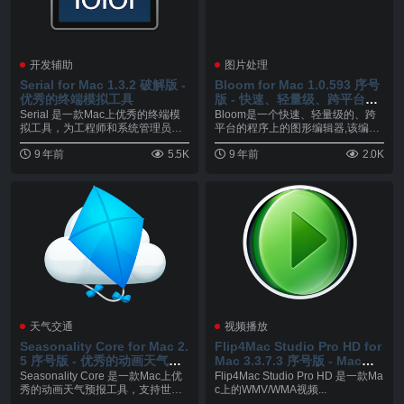
开发辅助
图片处理
Serial for Mac 1.3.2 破解版 -
Bloom for Mac 1.0.593 序号
优秀的终端模拟工具
版 - 快速、轻量级、跨平台图
形编辑器
Serial 是一款Mac上优秀的终端模
Bloom是一个快速、轻量级的、跨
拟工具，为工程师和系统管理员方
平台的程序上的图形编辑器,该编辑
便的嵌入式...
器允许您调整你...
9 年前
5.5K
9 年前
2.0K
天气交通
视频播放
Seasonality Core for Mac 2.
Flip4Mac Studio Pro HD for
5 序号版 - 优秀的动画天气预
Mac 3.3.7.3 序号版 - Mac上
报工具
优秀的WMV/WMA视频播放器
Seasonality Core 是一款Mac上优
Flip4Mac Studio Pro HD 是一款Ma
秀的动画天气预报工具，支持世
c上的WMV/WMA视频...
界...