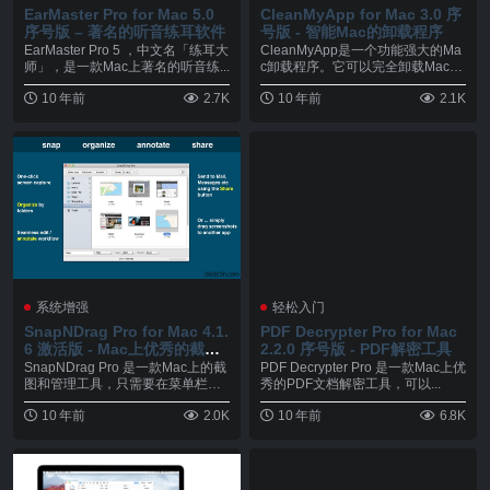
EarMaster Pro for Mac 5.0
CleanMyApp for Mac 3.0 序
序号版 – 著名的听音练耳软件
号版 - 智能Mac的卸载程序
EarMaster Pro 5 ，中文名「练耳大
CleanMyApp是一个功能强大的Ma
师」，是一款Mac上著名的听音练...
c卸载程序。它可以完全卸载Mac应
用程序...
10 年前
2.7K
10 年前
2.1K
系统增强
轻松入门
SnapNDrag Pro for Mac 4.1.
PDF Decrypter Pro for Mac
6 激活版 - Mac上优秀的截图
2.2.0 序号版 - PDF解密工具
和管理工具
SnapNDrag Pro 是一款Mac上的截
PDF Decrypter Pro 是一款Mac上优
图和管理工具，只需要在菜单栏上
秀的PDF文档解密工具，可以...
通过...
10 年前
2.0K
10 年前
6.8K