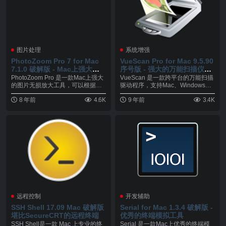
图片处理
系统增强
PhotoZoom Pro 7 for Mac
VueScan Pro for Mac 9.5.90
7.1.0 破解版 - Mac上强大的
序号版 - 强大的万能扫描仪驱
图片无损放大工具
动程序
PhotoZoom Pro 是一款Mac上强大
VueScan 是一款跨平台的万能扫描
的图片无损放大工具，可以根据用
驱动程序，支持Mac、Windows、L
户的...
i...
8 年前
4.6K
9 年前
3.4K
远程控制
开发辅助
SSH Shell 17.09 Mac 破解版
Serial for Mac 1.3.4 破解版 -
堪比SecureCRT的远程终端
优秀的终端模拟工具
SSH Shell是一款 Mac 上专业的终
Serial 是一款Mac上优秀的终端模