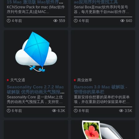
15 Mac 激活版 Mac软件序列
ac应用序列号查找工具
号查询工具
KCNScrew Pack for mac (Mac软件
Serial Box是mac软件序列号算号
序列号查询工具)是MAC...
器，每月更新数千款mac软件序列
码，而...
4 年前
559
4 年前
640
天气交通
商业效率
Seasonality Core 2.7.2 Mac
Barsoom 3.0 Mac 破解版 -
破解版 优秀的动画天气预报工
管理你的菜单栏
具
Seasonality Core 是一款Mac上优
重新安排你想要的菜单栏中的菜单
秀的动画天气预报工具，支持世
项，并在重新启动时保留菜单栏。
界...
简单地重新安排他们与...
6 年前
6.3K
8 年前
3.5K