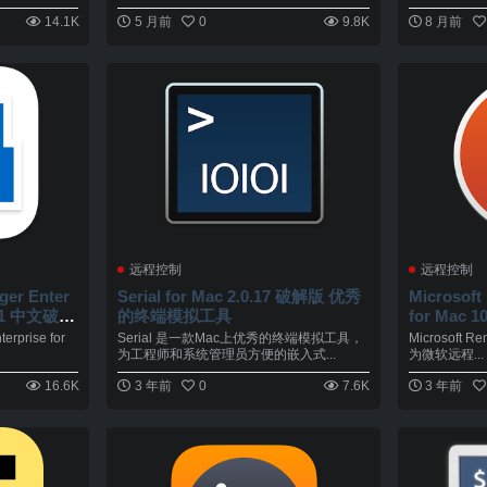
14.1K
5 月前
0
9.8K
8 月前
远程控制
远程控制
ger Enter
Serial for Mac 2.0.17 破解版 优秀
Microsoft
.5.1 中文破解
的终端模拟工具
for Mac
面
erprise for
Serial 是一款Mac上优秀的终端模拟工具，
Microsoft R
为工程师和系统管理员方便的嵌入式...
为微软远程...
16.6K
3 年前
0
7.6K
3 年前