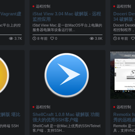
远程控制
远程控制
 Vagrant虚
iStat View 3.04 Mac 破解版 - 远程
Doceri Des
监控应用
34 破解版
器
Mac平台上的控
iStat View Mac 是一款MacOS平台上电脑的
Doceri D
.
服务器电脑等设备运行状...
程控制程序，通过
3.7K
8 年前
0
3.8K
8 年前
远程控制
远程控制
c 破解版 堪比
ShellCraft 1.0.8 Mac 破解版 功能
Remotix f
强大的优秀SSH客户端
秀的远程
业的终端 SSH
ShellCraft 是一款Mac上优秀的SSH/Telnet
Remotix
客户端，支持SSH...
具，支持VNC