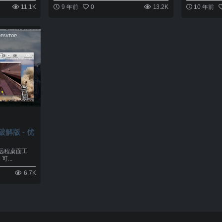
11.1K
9 年前
0
13.2K
10 年前
1 破解版 - 优
秀的远程桌面工
...
6.7K