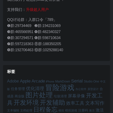
支持我们：
升级超人用户
QQ讨论群：入群口令「789」
❶群:29734469 ❷群:194231069
❸群:465566951 ❹群:482340327
❺群:307294571 ❻群:598710634
❼群:597218363 ⑧群:188350205
❾群:192706463 ⑩群:1029288140
标签
Serial
Apple Arcade
Adobe
MarkDown
Studio One
iPhone
中文
冒险游戏
优化清理
任务管理
合
版
办公软件
原型设计
图片处理
开发工
屏幕录像
成器
商业版
垃圾清理
开发辅助
开发环境
具
文本写作
效率工具
日程备忘
激活
注册码
文本编辑
文档处理
模拟游戏
模拟
激活