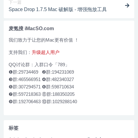
下一篇
Space Drop 1.7.5 Mac 破解版 - 增强拖放工具
麦氪搜 iMacSO.com
我们致力于让您的Mac更有价值 ！
支持我们：
升级超人用户
QQ讨论群：入群口令「789」
❶群:29734469 ❷群:194231069
❸群:465566951 ❹群:482340327
❺群:307294571 ❻群:598710634
❼群:597218363 ⑧群:188350205
❾群:192706463 ⑩群:1029288140
标签