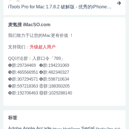
下一篇
iTools Pro for Mac 1.7.8.2 破解版 - 优秀的iPhone/iP
ad管理工具
麦氪搜 iMacSO.com
我们致力于让您的Mac更有价值 ！
支持我们：
升级超人用户
QQ讨论群：入群口令「789」
❶群:29734469 ❷群:194231069
❸群:465566951 ❹群:482340327
❺群:307294571 ❻群:598710634
❼群:597218363 ⑧群:188350205
❾群:192706463 ⑩群:1029288140
标签
Serial
Apple Arcade
Adobe
Studio One