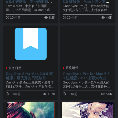
c 8.4 破解版 - 专业的图形图
3.0 破解版 - Mac上强大专业
表绘制工具
的文件同步备份工具
Edraw Max，中文名「亿图图
GoodSync Pro 是一款Mac强大的
示」，亿图图示是一款Mac上强大
文件同步备份工具，支持在各种条
优秀的图形图表...
件下的...
10 年前
8.2K
10 年前
4.6K
任务日历
系统增强
Day One 2 for Mac 2.0.9 破
GoodSync Pro for Mac 5.3.
解版 - 最优秀的日记软件
9 注册版 - Mac上强大专业的
文件同步备份工具
Day One 是Mac上最优秀和最知名
GoodSync Pro 是一款Mac强大的
的日记软件，Day One 界面简洁漂
文件同步备份工具，支持在各种条
亮...
件下的...
10 年前
11.7K
10 年前
5.6K