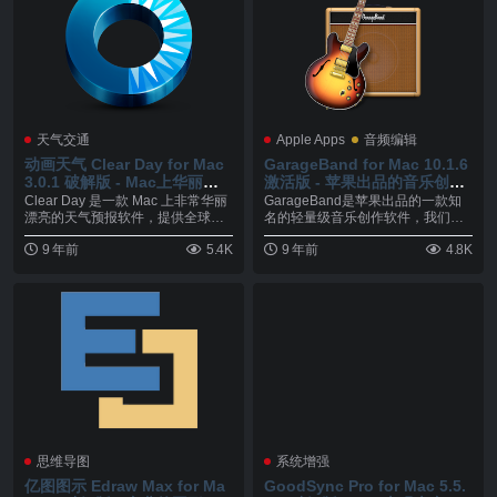
天气交通
Apple Apps
音频编辑
动画天气 Clear Day for Mac
GarageBand for Mac 10.1.6
3.0.1 破解版 - Mac上华丽漂
激活版 - 苹果出品的音乐创作
亮的天气预报工具
软件
Clear Day 是一款 Mac 上非常华丽
GarageBand是苹果出品的一款知
漂亮的天气预报软件，提供全球超
名的轻量级音乐创作软件，我们可
过2...
以使用这款软...
9 年前
5.4K
9 年前
4.8K
思维导图
系统增强
亿图图示 Edraw Max for Ma
GoodSync Pro for Mac 5.5.