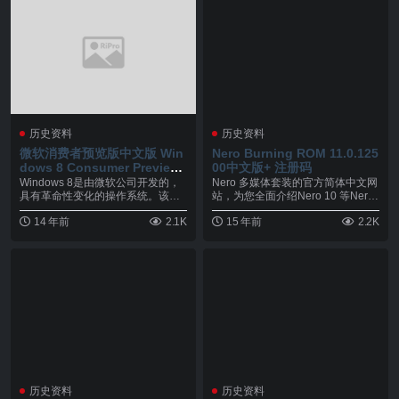
历史资料
历史资料
微软消费者预览版中文版 Win
Nero Burning ROM 11.0.125
dows 8 Consumer Preview
00中文版+ 注册码
光盘镜像下载
Windows 8是由微软公司开发的，
Nero 多媒体套装的官方简体中文网
具有革命性变化的操作系统。该系
站，为您全面介绍Nero 10 等Nero
统旨在让人们...
多...
14 年前
2.1K
15 年前
2.2K
历史资料
历史资料