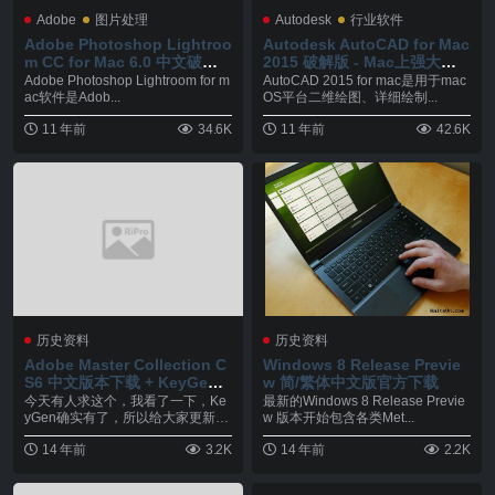
Adobe
图片处理
Autodesk
行业软件
Adobe Photoshop Lightroo
Autodesk AutoCAD for Mac
m CC for Mac 6.0 中文破解
2015 破解版 - Mac上强大二
版 – 优秀的图像后期处理软件
维和三维CAD设计绘图软件
Adobe Photoshop Lightroom for m
AutoCAD 2015 for mac是用于mac
ac软件是Adob...
OS平台二维绘图、详细绘制...
11 年前
34.6K
11 年前
42.6K
历史资料
历史资料
Adobe Master Collection C
Windows 8 Release Previe
S6 中文版本下载 + KeyGen
w 简/繁体中文版官方下载
激活
今天有人求这个，我看了一下，Ke
最新的Windows 8 Release Previe
yGen确实有了，所以给大家更新一
w 版本开始包含各类Met...
下，还没有激活...
14 年前
3.2K
14 年前
2.2K