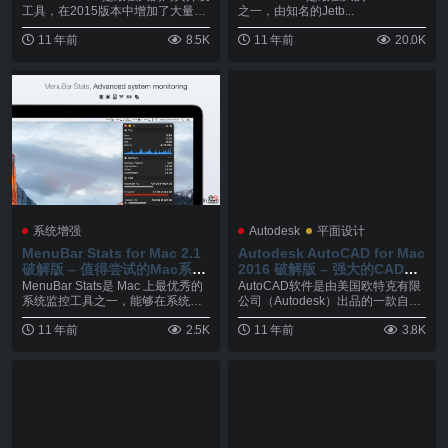
工具，在2015版本中增加了大量新
之一，由知名的Jetb...
的特...
11 年前
8.5K
11 年前
20.0K
系统增强
Autodesk
平面设计
MenuBar Stats for Mac 2.1
Autodesk AutoCAD for Mac
破解版 – 值得尝试的Mac系统
2016 破解版 – 强大的CAD设
监控工具
计绘图软件
MenuBar Stats是 Mac 上最优秀的
AutoCAD软件是由美国欧特克有限
系统监控工具之一，能够在系统菜
公司（Autodesk）出品的一款自动
单...
计算机...
11 年前
2.5K
11 年前
3.8K