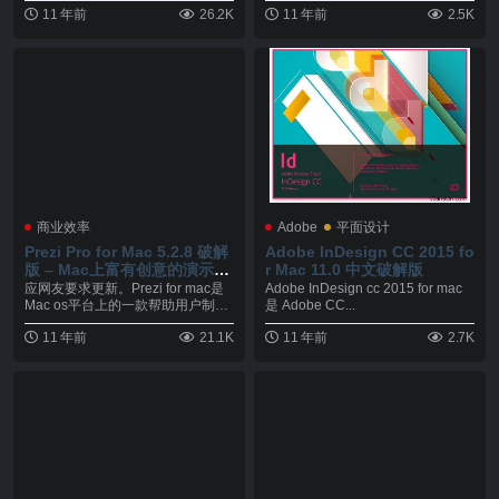
11 年前
26.2K
11 年前
2.5K
商业效率
Adobe
平面设计
Prezi Pro for Mac 5.2.8 破解
Adobe InDesign CC 2015 fo
版 – Mac上富有创意的演示文
r Mac 11.0 中文破解版
稿制作软件
应网友要求更新。Prezi for mac是
Adobe InDesign cc 2015 for mac
Mac os平台上的一款帮助用户制
是 Adobe CC...
作...
11 年前
21.1K
11 年前
2.7K