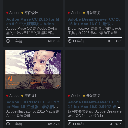
Adobe
平面设计
Adobe
开发环境
Aodbe Muse CC 2015 for M
Adobe Dreamweaver CC 20
ac 9.0 中文破解版 – Adobe出
15 for Mac 16.0 注册版 - 网
品的无需编码的网站制作工具
页设计者必备的软件之一
Adobe Muse CC 是 Adobe公司出
Dreamweaver 是最强大的网页开发
品的一款非常好用的零编码网站制
工具，在2015版本中增加了大量新
作...
的特...
11 年前
2.3K
11 年前
13.2K
Adobe
平面设计
Adobe
开发环境
Adobe Illustrator CC 2015 f
Adobe Dreamweaver CC 20
or Mac 19 注册版 - 著名的矢
14 for Mac 15.0.0.6947 破解
量图形软件
版 – 最强大的网页开发工具
Adobe illustrator cc 2015 Mac版是
应网友要求更新。Adobe Dreamwe
Adobe系统公司...
aver CC for mac是Ado...
11 年前
3.2K
11 年前
8.8K