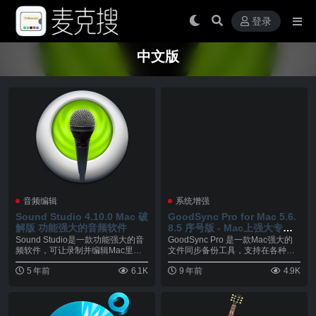
登录
中文版
音频编辑
系统增强
Sound Studio 4.10.0 Mac 破
GoodSync Pro for Mac 5.6.
解版 功能强大的音频软件
8.5 序号版 - Mac上强大专业
的文件同步备份工具
Sound Studio是一款功能强大的音
GoodSync Pro 是一款Mac强大的
频软件，可让录制并编辑Mac里的A
文件同步备份工具，支持在各种条
IF...
件下的...
5 年前
6.1K
9 年前
4.9K