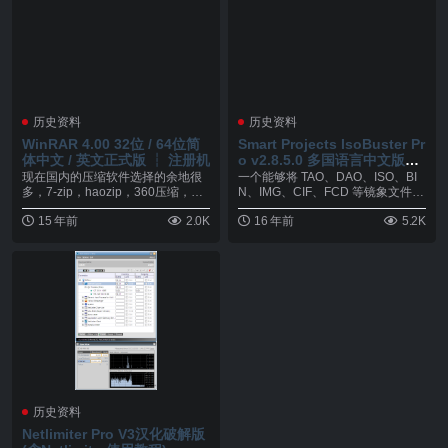
历史资料
历史资料
WinRAR 4.00 32位 / 64位简
Smart Projects IsoBuster Pr
体中文 / 英文正式版 ┆ 注册机
o v2.8.5.0 多国语言中文版┆
注册机
现在国内的压缩软件选择的余地很
一个能够将 TAO、DAO、ISO、BI
多，7-zip，haozip，360压缩，还
N、IMG、CIF、FCD 等镜象文件
是炒作...
内...
15 年前
2.0K
16 年前
5.2K
历史资料
Netlimiter Pro V3汉化破解版