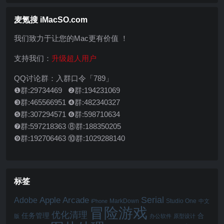
的Adobe Illustrator创意插件合集
麦氪搜 iMacSO.com
我们致力于让您的Mac更有价值 ！
支持我们：
升级超人用户
QQ讨论群：入群口令「789」
❶群:29734469 ❷群:194231069
❸群:465566951 ❹群:482340327
❺群:307294571 ❻群:598710634
❼群:597218363 ⑧群:188350205
❾群:192706463 ⑩群:1029288140
标签
Serial
Apple Arcade
Adobe
MarkDown
Studio One
iPhone
中文
冒险游戏
优化清理
任务管理
合
版
办公软件
原型设计