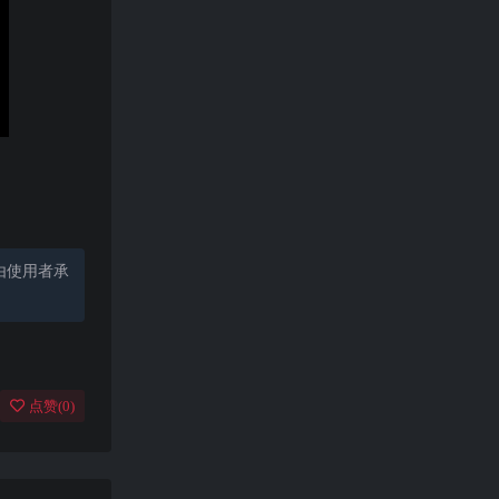
由使用者承
点赞(
0
)