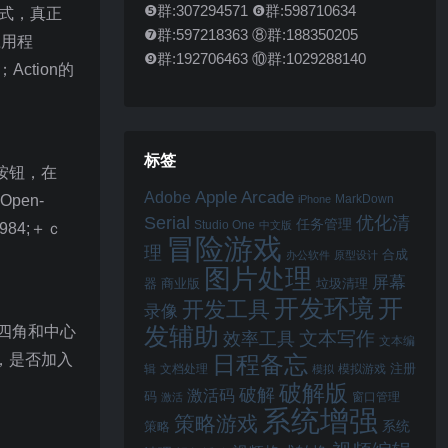
❺群:307294571 ❻群:598710634
织形式，真正
❼群:597218363 ⑧群:188350205
（应用程
❾群:192706463 ⑩群:1029288140
；Action的
标签
”按钮，在
Apple Arcade
Adobe
Open-
MarkDown
iPhone
Serial
优化清
任务管理
Studio One
中文版
984;＋ｃ
冒险游戏
理
合成
办公软件
原型设计
图片处理
屏幕
器
商业版
垃圾清理
开
开发环境
开发工具
录像
发辅助
四角和中心
文本写作
效率工具
文本编
，是否加入
日程备忘
注册
辑
文档处理
模拟游戏
模拟
破解版
破解
激活码
码
窗口管理
激活
系统增强
策略游戏
系统
策略