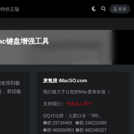
 买特价正版
登录
大的Mac键盘增强工具
麦氪搜 iMacSO.com
作用发挥到极
执行，剪切板
我们致力于让您的Mac更有价值 ！
支持我们：
升级超人用户
QQ讨论群：入群口令「789」
❶群:29734469 ❷群:194231069
❸群:465566951 ❹群:482340327