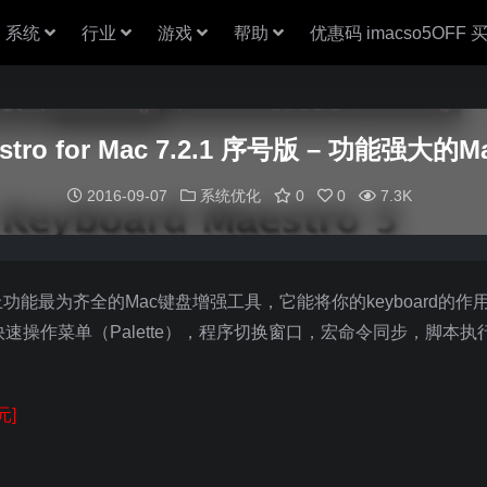
系统
行业
游戏
帮助
优惠码 imacso5OFF
aestro for Mac 7.2.1 序号版 – 功能强
2016-09-07
系统优化
0
0
7.3K
OS平台上功能最为齐全的Mac键盘增强工具，它能将你的keyboard的
快速操作菜单（Palette），程序切换窗口，宏命令同步，脚本
元]