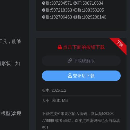
❺群:307294571 ❻群:598710634
❼群:597218363 ⑧群:188350205
❾群:192706463 ⑩群:1029288140
工具，能够
下载
点击下面的按钮下载
下载破解版
辑形状、如
登录后下载
版本:
2026.1.2
大小:
96.81 MB
一个模型(欢迎
下载链接如果要求输入密码，默认是520520、
778899 或者5682，直接点击密码框也会自动填
充！