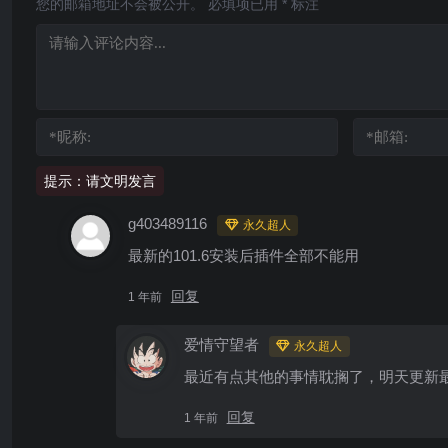
您的邮箱地址不会被公开。
必填项已用
*
标注
提示：请文明发言
g403489116
永久超人
最新的101.6安装后插件全部不能用
回复
1 年前
爱情守望者
永久超人
最近有点其他的事情耽搁了，明天更新
回复
1 年前