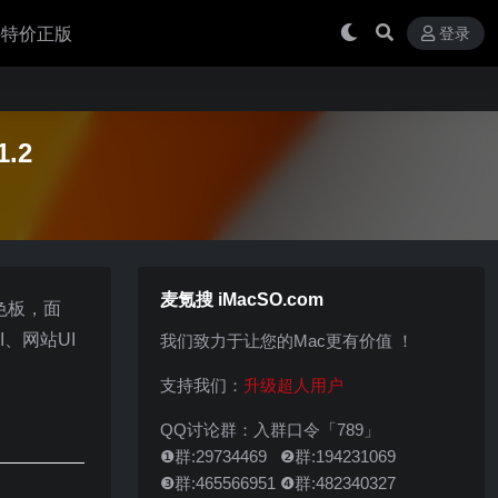
 买特价正版
登录
.2
麦氪搜 iMacSO.com
色板，面
、网站UI
我们致力于让您的Mac更有价值 ！
支持我们：
升级超人用户
QQ讨论群：入群口令「789」
❶群:29734469 ❷群:194231069
❸群:465566951 ❹群:482340327