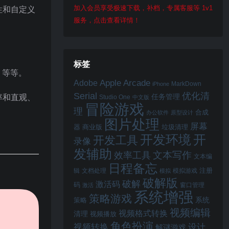
加入会员享受极速下载，补档，专属客服等 1v1
性和自定义
服务，点击查看详情！
标签
，等等。
Apple Arcade
Adobe
MarkDown
iPhone
Serial
优化清
率和直观、
任务管理
Studio One
中文版
冒险游戏
理
合成
办公软件
原型设计
图片处理
屏幕
器
商业版
垃圾清理
开
开发环境
开发工具
录像
发辅助
文本写作
效率工具
文本编
日程备忘
注册
辑
文档处理
模拟游戏
模拟
破解版
破解
激活码
码
窗口管理
激活
系统增强
策略游戏
系统
策略
视频编辑
视频格式转换
清理
视频播放
角色扮演
视频转换
设计
解谜游戏