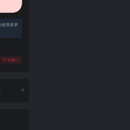
由使用者承
点赞(
1
)
2