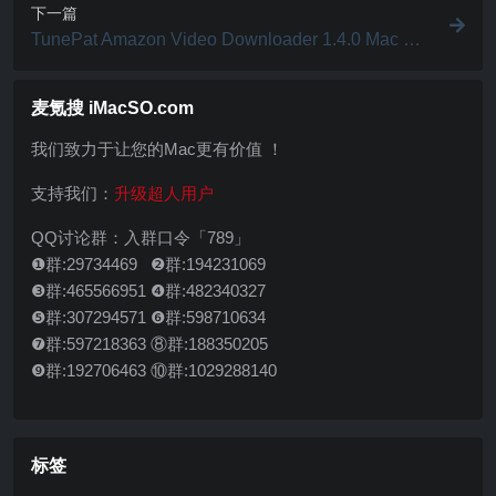
下一篇
TunePat Amazon Video Downloader 1.4.0 Mac 中
文破解版 亚马逊视频下载器
麦氪搜 iMacSO.com
我们致力于让您的Mac更有价值 ！
支持我们：
升级超人用户
QQ讨论群：入群口令「789」
❶群:29734469 ❷群:194231069
❸群:465566951 ❹群:482340327
❺群:307294571 ❻群:598710634
❼群:597218363 ⑧群:188350205
❾群:192706463 ⑩群:1029288140
标签