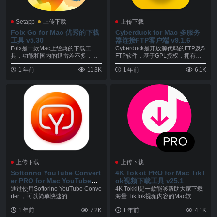
Setapp
上传下载
上传下载
Folx Go for Mac 优秀的下载
Cyberduck for Mac 多服务
工具 v5.30
器连接FTP客户端 v9.1.6
Folx是一款Mac上经典的下载工
Cyberduck是开放源代码的FTP及S
具，功能和国内的迅雷差不多，新
FTP软件，基于GPL授权，拥有简
版本的Folx整...
单的...
1 年前
11.3K
1 年前
6.1K
上传下载
上传下载
Softorino YouTube Convert
4K Tokkit PRO for Mac TikT
er PRO for Mac YouTube下
ok视频下载工具 v25.1
载转换器 v5.1.16
通过使用Softorino YouTube Conve
4K Tokkit是一款能够帮助大家下载
rter ，可以简单快速的...
海量 TikTok视频内容的Mac软
件，...
1 年前
7.2K
1 年前
4.1K