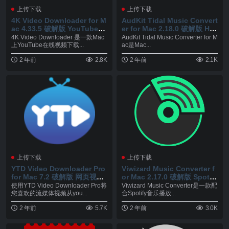
上传下载
上传下载
4K Video Downloader for M
AudKit Tidal Music Convert
ac 4.33.5 破解版 YouTube在
er for Mac 2.18.0 破解版 HIF
线视频下载工具
I音乐下载转换工具
4K Video Downloader 是一款Mac
AudKit Tidal Music Converter for M
上YouTube在线视频下载...
ac是Mac...
2 年前
2.8K
2 年前
2.1K
上传下载
上传下载
YTD Video Downloader Pro
Viwizard Music Converter f
for Mac 7.2 破解版 网页视频
or Mac 2.17.0 破解版 Spotif
下载器
y音乐下载转换器
使用YTD Video Downloader Pro将
Viwizard Music Converter是一款配
您喜欢的流媒体视频从you...
合Spotify音乐播放...
2 年前
5.7K
2 年前
3.0K