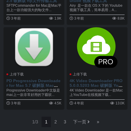
2.5 破解版 ftp文件传输工具
utube 视频下载工具
SFTPCommander for Mac是Mac平
Airy 是一款在 OS X 下的 Youtube
台上一款功能强大的ftp文件...
视频下载工具，简单易用，A...
3 年前
1.9K
3 年前
8.8K
上传下载
上传下载
PD Progressive Downloade
4K Video Downloader PRO
r for Mac 5.7 破解版 Mac下
5.0.0.5203 Mac 破解版 YouT
多线程下载软件
ube在线视频下载工具
Progressive Downloader中文版是
4K Video Downloader 是一款Mac
mac上一款非常好用的下载软...
上YouTube在线视频下载...
3 年前
4.5K
4 年前
13.0K
1/3
1
2
3
下一页
»