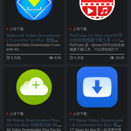
上传下载
上传下载
Allavsoft Video Downloade
PullTube for Mac macOS平
r Converter for Mac 视频下
台的在线视频下载工具 v1.8.6.
载工具 v3.29.0.9575
25
Allavsoft Video Downloader Conv
PullTube 是一款macOS平台的在线
erter for...
视频下载工具，可以帮助我们下载
油管以...
5 月前
6.5K
5 月前
10.3K
上传下载
上传下载
4K Video Downloader Plus
YT Saver Video Downloade
Pro for Mac 功能强大的 4K视
r & Converter for Mac 视频
频下载软件 v26.0.6
下载和转换器 v10.12.0
4K Video Downloader Plus Pro for
YT Saver for Mac是一款优秀的视