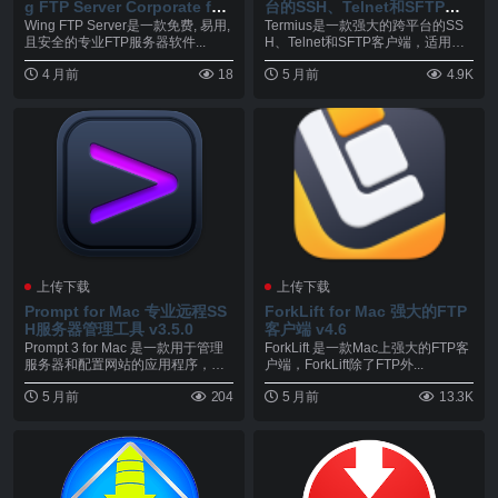
g FTP Server Corporate for
台的SSH、Telnet和SFTP客
Mac 易用, 且安全的专业FTP
户端 v9.37.5
Wing FTP Server是一款免费, 易用,
Termius是一款强大的跨平台的SS
服务器软件
且安全的专业FTP服务器软件...
H、Telnet和SFTP客户端，适用于
M...
4 月前
18
5 月前
4.9K
上传下载
上传下载
Prompt for Mac 专业远程SS
ForkLift for Mac 强大的FTP
H服务器管理工具 v3.5.0
客户端 v4.6
Prompt 3 for Mac 是一款用于管理
ForkLift 是一款Mac上强大的FTP客
服务器和配置网站的应用程序，不
户端，ForkLift除了FTP外...
仅...
5 月前
204
5 月前
13.3K