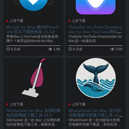
上传下载
上传下载
Musify for Mac 最好的YouT
iTubeGo YouTube Downloa
ube音乐下载转换器 v5.3.0
der for Mac YouTube网站视
频下载工具 v10.9.3
苹果Mac上YouTube音乐转换器用
iTubeGo YouTube Downloader for
哪个？推荐这款Musify for Mac...
Mac是一款最佳高...
6 月前
1.9K
8 月前
5.9K
上传下载
上传下载
SiteSucker for Mac 实用的网
WhaleDown for Mac 强大的
站内容离线下载工具 v6.0
在线视频与音频下载工具 v20
25.09.4
SiteSucker 是一款 Mac 上实用的网
WhaleDown 是一款功能强大的网
站内容离线下载工具，能够实现对
页视频和音频下载器，支持在浏览
整...
器中检测并下...