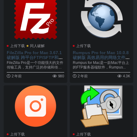
上传下载
同人破解
上传下载
FileZilla Pro for Mac 3.67.1
Rumpus Pro for Mac 10.0.8
破解版 跨平台FTP/SFTP和云
破解版 高效易用的网络文件传
服务管理工具
输服务器管理工具
FileZilla Pro是一个功能强大的文件
Rumpus for Mac是一款Mac平台上
传输工具，支持广泛的存储和传输
的FTP服务器端软件，Rumpus...
服务...
2 年前
980
2 年前
4.3K
上传下载
上传下载