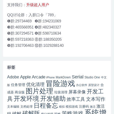
支持我们：
升级超人用户
QQ讨论群：入群口令「789」
❶群:29734469 ❷群:194231069
❸群:465566951 ❹群:482340327
❺群:307294571 ❻群:598710634
❼群:597218363 ⑧群:188350205
❾群:192706463 ⑩群:1029288140
标签
Serial
Apple Arcade
Adobe
MarkDown
Studio One
iPhone
中文
冒险游戏
优化清理
任务管理
合
版
办公软件
原型设计
图片处理
开发工
屏幕录像
成器
商业版
垃圾清理
开发辅助
开发环境
具
文本写作
效率工具
日程备忘
激活
注册码
文本编辑
文档处理
模拟游戏
模拟
激活
系统增
破解版
策略游戏
破解
码