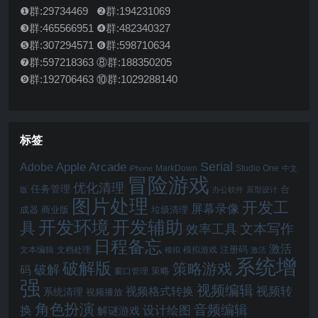
❶群:29734469 ❷群:194231069
❸群:465566951 ❹群:482340327
❺群:307294571 ❻群:598710634
❼群:597218363 ⑧群:188350205
❾群:192706463 ⑩群:1029288140
标签
Serial
Apple Arcade
Adobe
MarkDown
Studio One
iPhone
中文
冒险游戏
优化清理
任务管理
合
版
办公软件
原型设计
图片处理
开发工
屏幕录像
成器
商业版
垃圾清理
开发辅助
开发环境
具
文本写作
效率工具
日程备忘
激活
注册码
文本编辑
文档处理
模拟游戏
模拟
激活
系统增
破解版
策略游戏
破解
码
窗口管理
策略
强
视频编辑
视频转
视频格式转换
系统清理
视频播放
角色扮演
音频编辑
换
设计绘图
解谜游戏