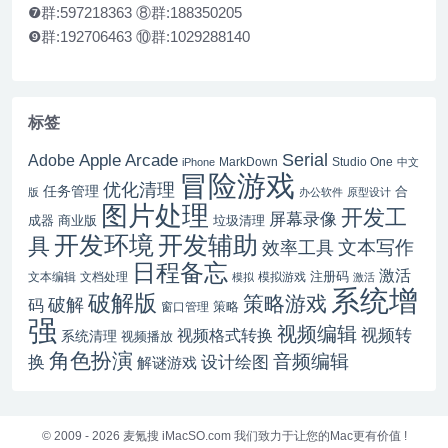
❼群:597218363 ⑧群:188350205
❾群:192706463 ⑩群:1029288140
标签
Serial
Apple Arcade
Adobe
MarkDown
Studio One
iPhone
中文
冒险游戏
优化清理
任务管理
合
版
办公软件
原型设计
图片处理
开发工
屏幕录像
成器
商业版
垃圾清理
开发辅助
开发环境
具
文本写作
效率工具
日程备忘
激活
注册码
文本编辑
文档处理
模拟游戏
模拟
激活
系统增
破解版
策略游戏
破解
码
窗口管理
策略
强
视频编辑
视频转
视频格式转换
系统清理
视频播放
角色扮演
音频编辑
换
设计绘图
解谜游戏
© 2009 - 2026
麦氪搜 iMacSO.com
我们致力于让您的Mac更有价值 !