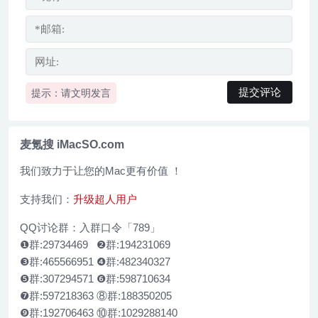
提示：请文明发言
麦氪搜 iMacSO.com
我们致力于让您的Mac更有价值 ！
支持我们：
升级超人用户
QQ讨论群：入群口令「789」
❶群:29734469 ❷群:194231069
❸群:465566951 ❹群:482340327
❺群:307294571 ❻群:598710634
❼群:597218363 ⑧群:188350205
❾群:192706463 ⑩群:1029288140