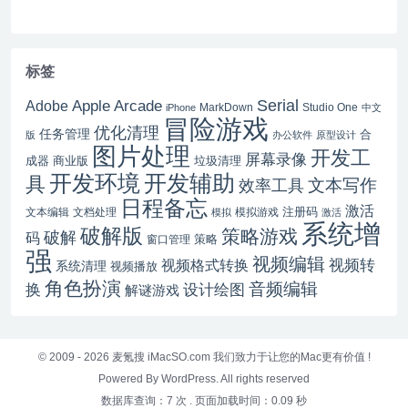
标签
Serial
Apple Arcade
Adobe
MarkDown
Studio One
iPhone
中文
冒险游戏
优化清理
任务管理
合
版
办公软件
原型设计
图片处理
开发工
屏幕录像
成器
商业版
垃圾清理
开发辅助
开发环境
具
文本写作
效率工具
日程备忘
激活
注册码
文本编辑
文档处理
模拟游戏
模拟
激活
系统增
破解版
策略游戏
破解
码
窗口管理
策略
强
视频编辑
视频转
视频格式转换
系统清理
视频播放
角色扮演
音频编辑
换
设计绘图
解谜游戏
© 2009 - 2026
麦氪搜 iMacSO.com
我们致力于让您的Mac更有价值 !
Powered By WordPress. All rights reserved
数据库查询：7 次
.
页面加载时间：0.09 秒