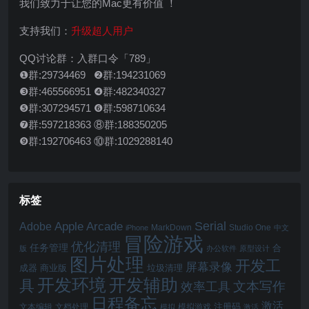
我们致力于让您的Mac更有价值 ！
支持我们：
升级超人用户
QQ讨论群：入群口令「789」
❶群:29734469 ❷群:194231069
❸群:465566951 ❹群:482340327
❺群:307294571 ❻群:598710634
❼群:597218363 ⑧群:188350205
❾群:192706463 ⑩群:1029288140
标签
Serial
Apple Arcade
Adobe
MarkDown
Studio One
iPhone
中文
冒险游戏
优化清理
任务管理
合
版
办公软件
原型设计
图片处理
开发工
屏幕录像
成器
商业版
垃圾清理
开发辅助
开发环境
具
文本写作
效率工具
日程备忘
激活
注册码
文本编辑
文档处理
模拟游戏
模拟
激活