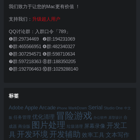
我们致力于让您的Mac更有价值 ！
支持我们：
升级超人用户
QQ讨论群：入群口令「789」
❶群:29734469 ❷群:194231069
❸群:465566951 ❹群:482340327
❺群:307294571 ❻群:598710634
❼群:597218363 ⑧群:188350205
❾群:192706463 ⑩群:1029288140
标签
Serial
Apple Arcade
Adobe
MarkDown
Studio One
iPhone
中文
冒险游戏
优化清理
任务管理
合
版
办公软件
原型设计
图片处理
开发工
屏幕录像
成器
商业版
垃圾清理
开发辅助
开发环境
具
文本写作
效率工具