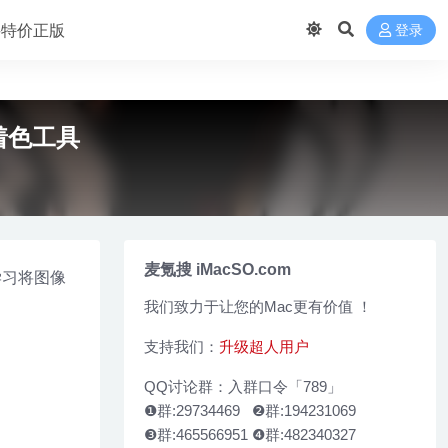
 买特价正版
登录
照片着色工具
麦氪搜 iMacSO.com
器学习将图像
我们致力于让您的Mac更有价值 ！
支持我们：
升级超人用户
QQ讨论群：入群口令「789」
❶群:29734469 ❷群:194231069
❸群:465566951 ❹群:482340327