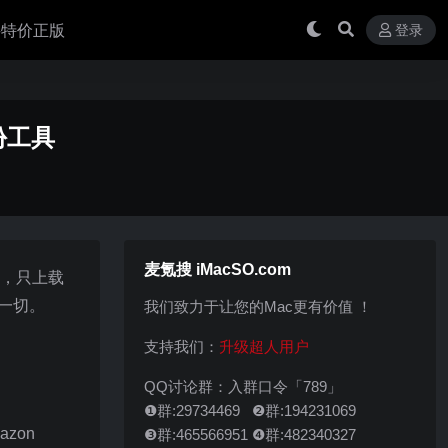
 买特价正版
登录
备份工具
麦氪搜 iMacSO.com
时，只上载
一切。
我们致力于让您的Mac更有价值 ！
支持我们：
升级超人用户
QQ讨论群：入群口令「789」
❶群:29734469 ❷群:194231069
mazon
❸群:465566951 ❹群:482340327