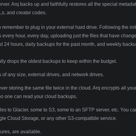
ver. Arq backs up and faithfully restores all the special metada
CLs, and creator codes.
remember to plug in your external hard drive. Following the init
every hour, every day, uploading just the files that have chang
st 24 hours, daily backups for the past month, and weekly backu
ally drops the oldest backups to keep within the budget.
s of any size, external drives, and network drives.
r storing the same file twice in the cloud. Arq encrypts all yo
no one can read your cloud backups.
iles to Glacier, some to S3, some to an SFTP server, etc. You ca
e Cloud Storage, or any other S3-compatible service.
ures, are available.