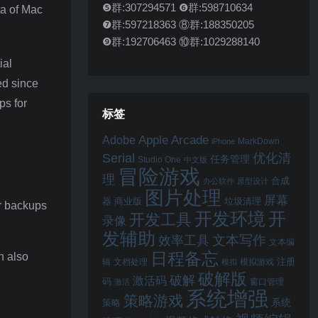
❺群:307294571 ❻群:598710634
ta of Mac
❼群:597218363 ⑧群:188350205
❾群:192706463 ⑩群:1029288140
ial
ed since
ps for
标签
Apple Arcade
Adobe
MarkDown
iPhone
Serial
优化清
任务管理
Studio One
中文版
冒险游戏
理
合成
办公软件
原型设计
图片处理
屏幕
器
商业版
垃圾清理
ur backups
开
开发环境
开发工具
录像
发辅助
文本写作
效率工具
文本编
日程备忘
n also
注册
辑
文档处理
模拟游戏
模拟
破解版
破解
激活码
码
窗口管理
激活
系统增强
策略游戏
系统
策略