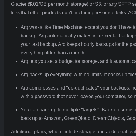
Glacier ($.01/GB per month storage) or S3, or any SFTP ser
files that other products don't, including resource forks, A
Arq works like Time Machine, except you don't have to 
backup, Arq automatically makes incremental backups 
your last backup. Arq keeps hourly backups for the pa
everything older than a month.
Arq lets you set a budget for storage, and it automatic
Arq backs up everything with no limits. It backs up file
Arq compresses and "de-duplicates" your backups, neve
with a password that never leaves your computer, so 
You can back up to multiple "targets". Back up some f
back up to Amazon, GreenQloud, DreamObjects, Googl
Additional plans, which include storage and additional feat