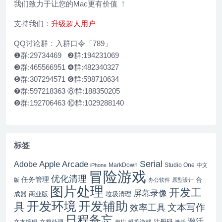
我们致力于让您的Mac更有价值 ！
支持我们：
升级超人用户
QQ讨论群：入群口令「789」
❶群:29734469 ❷群:194231069
❸群:465566951 ❹群:482340327
❺群:307294571 ❻群:598710634
❼群:597218363 ⑧群:188350205
❾群:192706463 ⑩群:1029288140
标签
Serial
Apple Arcade
Adobe
MarkDown
Studio One
iPhone
中文
冒险游戏
优化清理
任务管理
合
版
办公软件
原型设计
图片处理
开发工
屏幕录像
成器
商业版
垃圾清理
开发辅助
开发环境
具
文本写作
效率工具
日程备忘
激活
注册码
文本编辑
文档处理
模拟游戏
模拟
激活