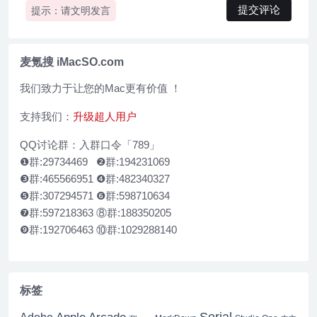
提示：请文明发言
麦氪搜 iMacSO.com
我们致力于让您的Mac更有价值 ！
支持我们：
升级超人用户
QQ讨论群：入群口令「789」
❶群:29734469 ❷群:194231069
❸群:465566951 ❹群:482340327
❺群:307294571 ❻群:598710634
❼群:597218363 ⑧群:188350205
❾群:192706463 ⑩群:1029288140
标签