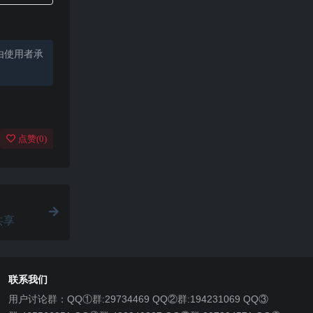
由使用者承
点赞(
0
)
共享
联系我们
用户讨论群：QQ①群:29734469 QQ②群:194231069 QQ③