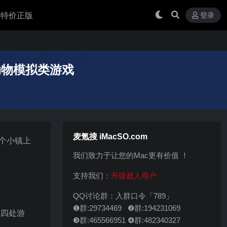
 买特价正版
登录
解版 动物模拟类游戏
麦氪搜 iMacSO.com
这个小镇上
我们致力于让您的Mac更有价值 ！
支持我们：
升级超人用户
QQ讨论群：入群口令「789」
❶群:29734469 ❷群:194231069
上四处游
❸群:465566951 ❹群:482340327