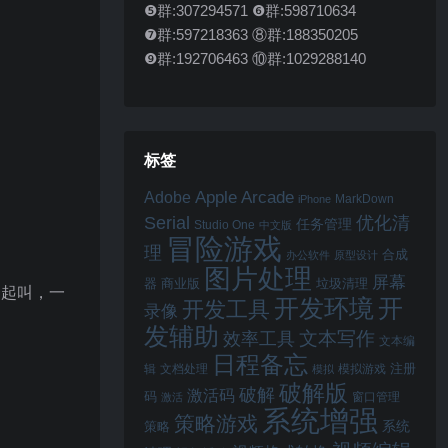
❺群:307294571 ❻群:598710634
❼群:597218363 ⑧群:188350205
❾群:192706463 ⑩群:1029288140
标签
Apple Arcade
Adobe
MarkDown
iPhone
Serial
优化清
任务管理
Studio One
中文版
冒险游戏
理
合成
办公软件
原型设计
图片处理
屏幕
器
商业版
垃圾清理
一起叫，一
开
开发环境
开发工具
录像
发辅助
文本写作
效率工具
文本编
日程备忘
注册
辑
文档处理
模拟游戏
模拟
破解版
破解
激活码
码
窗口管理
激活
系统增强
策略游戏
系统
策略