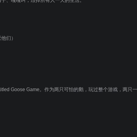
帽子、嘎嘎叫，毁掉所有人一天的生活。
厌他们）
led Goose Game。作为两只可怕的鹅，玩过整个游戏，两只