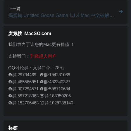
下一篇
捣蛋鹅 Untitled Goose Game 1.1.4 Mac 中文破解版
动物模拟类游戏
麦氪搜 iMacSO.com
我们致力于让您的Mac更有价值 ！
支持我们：
升级超人用户
QQ讨论群：入群口令「789」
❶群:29734469 ❷群:194231069
❸群:465566951 ❹群:482340327
❺群:307294571 ❻群:598710634
❼群:597218363 ⑧群:188350205
❾群:192706463 ⑩群:1029288140
标签