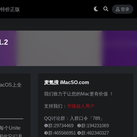
 买特价正版
登录
.2
麦氪搜 iMacSO.com
acOS上全
我们致力于让您的Mac更有价值 ！
支持我们：
升级超人用户
QQ讨论群：入群口令「789」
❶群:29734469 ❷群:194231069
个Unite
❸群:465566951 ❹群:482340327
因此它们具