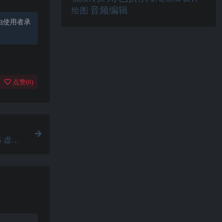
音频编辑
绘图
由使用者承
点赞(
0
)
OS 虚拟