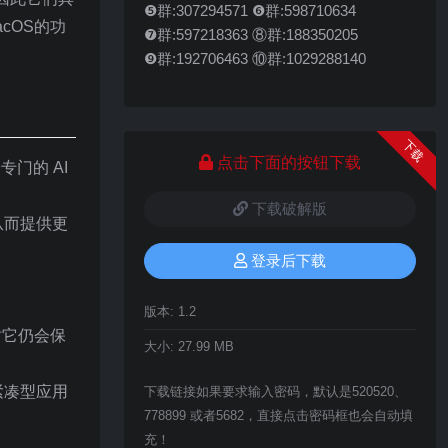
❺群:307294571 ❻群:598710634
cOS的功
❼群:597218363 ⑧群:188350205
❾群:192706463 ⑩群:1029288140
下载
点击下面的按钮下载
门的 AI
下载破解版
从而提供更
登录后下载
版本:
1.2
时它仍会保
大小:
27.99 MB
紧凑型应用
下载链接如果要求输入密码，默认是520520、
778899 或者5682，直接点击密码框也会自动填
充！