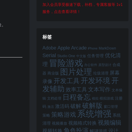
加入会员享受极速下载，补档，专属客服等 1v1
服务，点击查看详情！
。
验。
标签
Apple Arcade
Adobe
MarkDown
iPhone
Serial
优化清
任务管理
Studio One
中文版
冒险游戏
理
合成
办公软件
原型设计
图片处理
屏幕
器
商业版
垃圾清理
开
开发环境
开发工具
录像
发辅助
文本写作
效率工具
文本编
日程备忘
注册
辑
文档处理
模拟游戏
模拟
破解版
破解
激活码
码
窗口管理
激活
系统增强
策略游戏
系统
策略
视频编辑
视频格式转换
清理
视频播放
角色扮演
视频转换
设计
解谜游戏