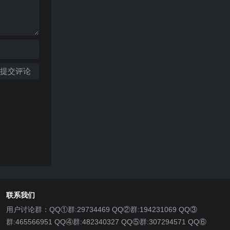
联系我们
用户讨论群：QQ①群:29734469 QQ②群:194231069 QQ③
群:465566951 QQ④群:482340327 QQ⑤群:307294571 QQ⑥