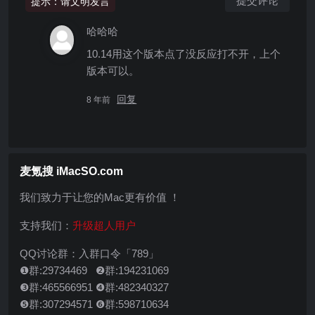
提示：请文明发言
哈哈哈
10.14用这个版本点了没反应打不开，上个
版本可以。
回复
8 年前
麦氪搜 iMacSO.com
我们致力于让您的Mac更有价值 ！
支持我们：
升级超人用户
QQ讨论群：入群口令「789」
❶群:29734469 ❷群:194231069
❸群:465566951 ❹群:482340327
❺群:307294571 ❻群:598710634