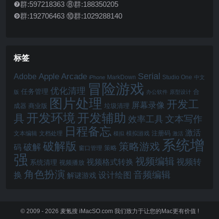
❼群:597218363 ⑧群:188350205
❾群:192706463 ⑩群:1029288140
标签
Serial
Apple Arcade
Adobe
MarkDown
Studio One
iPhone
中文
冒险游戏
优化清理
任务管理
合
版
办公软件
原型设计
图片处理
开发工
屏幕录像
成器
商业版
垃圾清理
开发辅助
开发环境
具
文本写作
效率工具
日程备忘
激活
注册码
文本编辑
文档处理
模拟游戏
模拟
激活
系统增
破解版
策略游戏
破解
码
窗口管理
策略
强
视频编辑
视频转
视频格式转换
系统清理
视频播放
角色扮演
音频编辑
换
设计绘图
解谜游戏
© 2009 - 2026
麦氪搜 iMacSO.com
我们致力于让您的Mac更有价值 !