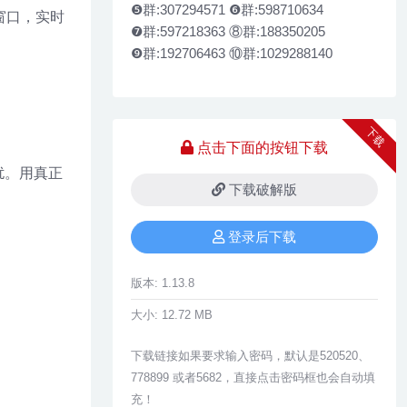
❺群:307294571 ❻群:598710634
一窗口，实时
❼群:597218363 ⑧群:188350205
❾群:192706463 ⑩群:1029288140
下载
点击下面的按钮下载
扰。用真正
下载破解版
登录后下载
版本:
1.13.8
大小:
12.72 MB
下载链接如果要求输入密码，默认是520520、
778899 或者5682，直接点击密码框也会自动填
充！