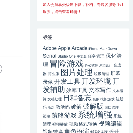
加入会员享受极速下载，补档，专属客服等 1v1
服务，点击查看详情！
标签
Apple Arcade
Adobe
MarkDown
iPhone
Serial
优化清
任务管理
Studio One
中文版
冒险游戏
理
合成
办公软件
原型设计
图片处理
屏幕
器
商业版
垃圾清理
开
开发环境
开发工具
录像
发辅助
文本写作
效率工具
文本编
日程备忘
注册
辑
文档处理
模拟游戏
模拟
破解版
破解
激活码
码
窗口管理
激活
系统增强
策略游戏
系统
策略
视频编辑
视频格式转换
清理
视频播放
角色扮演
视频转换
设计
解谜游戏