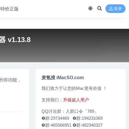
 买特价正版
登录
 v1.13.8
麦氪搜 iMacSO.com
即所得功能，
我们致力于让您的Mac更有价值 ！
支持我们：
升级超人用户
QQ讨论群：入群口令「789」
❶群:29734469 ❷群:194231069
❸群:465566951 ❹群:482340327