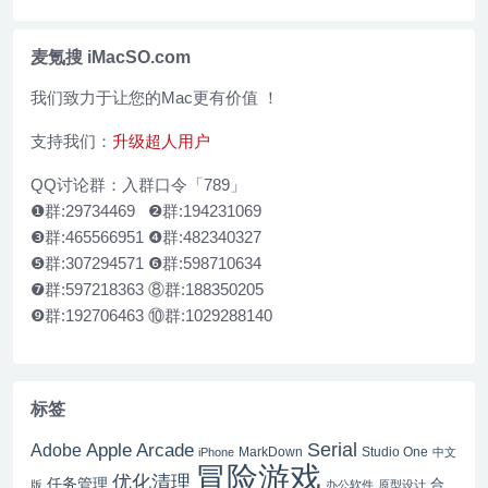
据恢复软件
麦氪搜 iMacSO.com
我们致力于让您的Mac更有价值 ！
支持我们：
升级超人用户
QQ讨论群：入群口令「789」
❶群:29734469 ❷群:194231069
❸群:465566951 ❹群:482340327
❺群:307294571 ❻群:598710634
❼群:597218363 ⑧群:188350205
❾群:192706463 ⑩群:1029288140
标签
Serial
Apple Arcade
Adobe
MarkDown
Studio One
iPhone
中文
冒险游戏
优化清理
任务管理
合
版
办公软件
原型设计