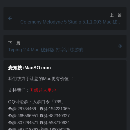
上一篇
Celemony Melodyne 5 Studio 5.1.1.003 Mac 破解
版 音频编辑器
下一篇
Typing 2.4 Mac 破解版 打字训练游戏
麦氪搜 iMacSO.com
我们致力于让您的Mac更有价值 ！
支持我们：
升级超人用户
QQ讨论群：入群口令「789」
❶群:29734469 ❷群:194231069
❸群:465566951 ❹群:482340327
❺群:307294571 ❻群:598710634
❼群:597218363 ⑧群:188350205