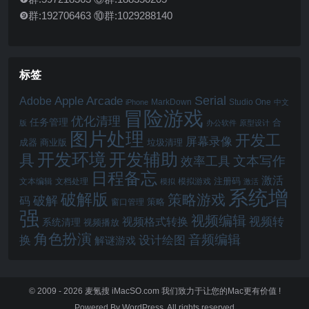
❾群:192706463 ⑩群:1029288140
标签
Serial
Apple Arcade
Adobe
MarkDown
Studio One
iPhone
中文
冒险游戏
优化清理
任务管理
合
版
办公软件
原型设计
图片处理
开发工
屏幕录像
成器
商业版
垃圾清理
开发辅助
开发环境
具
文本写作
效率工具
日程备忘
激活
注册码
文本编辑
文档处理
模拟游戏
模拟
激活
系统增
破解版
策略游戏
破解
码
窗口管理
策略
强
视频编辑
视频转
视频格式转换
系统清理
视频播放
角色扮演
音频编辑
换
设计绘图
解谜游戏
© 2009 - 2026
麦氪搜 iMacSO.com
我们致力于让您的Mac更有价值 !
Powered By WordPress. All rights reserved