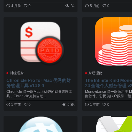
4 月前
0
34
5 月前
0
财经理财
财经理财
Chronicle Pro for Mac 优秀的财
The Infinite Kind Mon
务管理工具 v14.8.0
24 全能个人财务管理 v202
3
Chronicle 是一款Mac上优秀的财务管理工
Moneydance 是一款适用于 
具，Chronicle支持自动...
财软件。它提供账户跟踪、预算.
1 年前
0
5.3K
1 年前
0