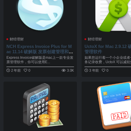
财经理财
财经理财
NCH Express Invoice Plus for M
UctoX for Mac 2.9.
ac 11.14 破解版 发票创建管理和跟
管理软件
踪工具
Express Invoice破解版是mac上一款专业发
如果您运行着一个小企业或者
票管理软件，你可以使用E...
务记录收费，UctoX 可以减轻
2 年前
0
3.0K
3 年前
0