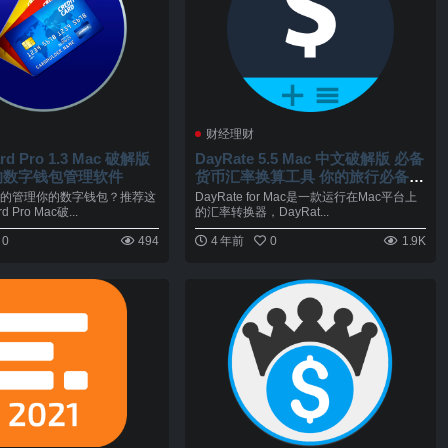
财经理财
ard Pro 1.3 Mac 破解版
DayRate 5.5 Mac 中文破解版 必备
的数字钱包管理软件
货币汇率换算工具 你的旅行必备工‪
具
的管理你的数字钱包？推荐这
DayRate for Mac是一款运行在Mac平台上
d Pro Mac破...
的汇率转换器，DayRat...
0
494
4 年前
0
1.9K