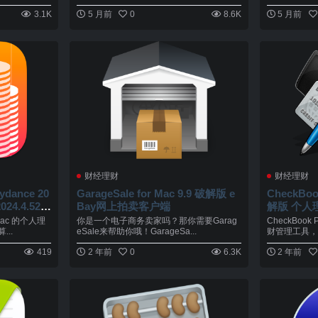
3.1K
5 月前
0
8.6K
5 月前
财经理财
财经理财
eydance 20
GarageSale for Mac 9.9 破解版 e
CheckBook
4.4.525
Bay网上拍卖客户端
解版 个人
Mac 的个人理
你是一个电子商务卖家吗？那你需要Garag
CheckBoo
..
eSale来帮助你哦！GarageSa...
财管理工具，简
419
2 年前
0
6.3K
2 年前