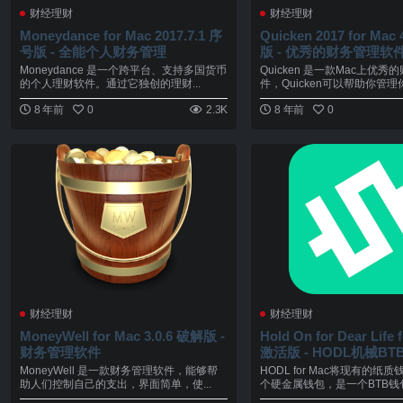
财经理财
财经理财
Moneydance for Mac 2017.7.1 序
Quicken 2017 for Mac
号版 - 全能个人财务管理
版 - 优秀的财务管理软
Moneydance 是一个跨平台、支持多国货币
Quicken 是一款Mac上优
的个人理财软件。通过它独创的理财...
件，Quicken可以帮助你管理你.
8 年前
0
2.3K
8 年前
0
财经理财
财经理财
MoneyWell for Mac 3.0.6 破解版 -
Hold On for Dear Life 
财务管理软件
激活版 - HODL机械BT
MoneyWell 是一款财务管理软件，能够帮
HODL for Mac将现有的纸
助人们控制自己的支出，界面简单，使...
个硬金属钱包，是一个BTB钱包应