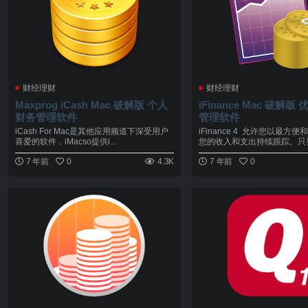
财经理财
财经理财
Maxprog iCash Mac 破解版 个人
iFinance Mac 破解
财务管理软件
管理软件
iCash For Mac是其他应用频道下深受用户
iFinance 4 允许您以最方
喜爱的软件，iMacso提供i...
您的收入和支出持续跟踪。只要.
7 年前
0
4.3K
7 年前
0