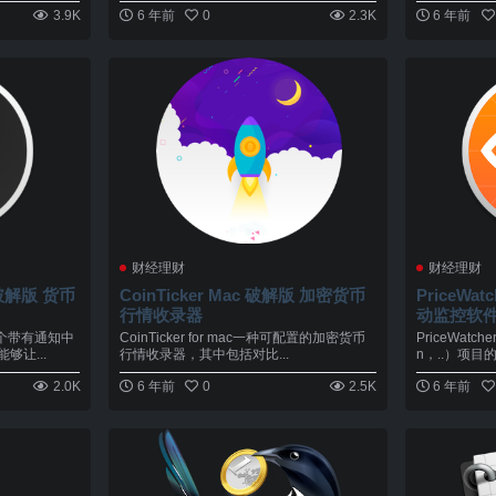
3.9K
6 年前
0
2.3K
6 年前
财经理财
财经理财
CoinTicker Mac 破解版 加密货币
PriceWa
行情收录器
动监控软
的一个带有通知中
CoinTicker for mac一种可配置的加密货币
PriceWat
让...
行情收录器，其中包括对比...
n，..）项目的
2.0K
6 年前
0
2.5K
6 年前