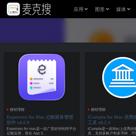
应用
图形
媒体
财经理财
财经理财
Expenses for Mac 记账财务管理
iCompta for Mac 
软件 v4.0.9
工具 v6.2.4
Expenses for mac是一款广受好评的跨平台
iCompta是一款Mac上优秀
记账应用，曾在 App S...
具，支持多帐户和多币种，可以