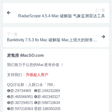
上一篇
RadarScope 4.5.4 Mac 破解版 气象监测雷达工具
下一篇
Banktivity 7.5.3 fix Mac 破解版 Mac上强大的财务管
理软件
麦氪搜 iMacSO.com
我们致力于让您的Mac更有价值 ！
支持我们：
升级超人用户
QQ讨论群：入群口令「789」
❶群:29734469 ❷群:194231069
❸群:465566951 ❹群:482340327
❺群:307294571 ❻群:598710634
❼群:597218363 ⑧群:188350205