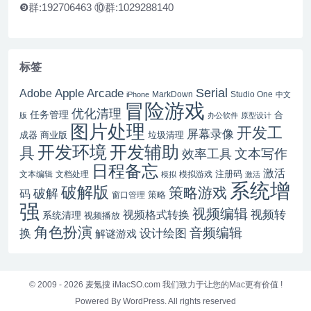
❾群:192706463 ⑩群:1029288140
标签
Serial
Apple Arcade
Adobe
MarkDown
Studio One
iPhone
中文
冒险游戏
优化清理
任务管理
合
版
办公软件
原型设计
图片处理
开发工
屏幕录像
成器
商业版
垃圾清理
开发辅助
开发环境
具
文本写作
效率工具
日程备忘
激活
注册码
文本编辑
文档处理
模拟游戏
模拟
激活
系统增
破解版
策略游戏
破解
码
窗口管理
策略
强
视频编辑
视频转
视频格式转换
系统清理
视频播放
角色扮演
音频编辑
换
设计绘图
解谜游戏
© 2009 - 2026
麦氪搜 iMacSO.com
我们致力于让您的Mac更有价值 !
Powered By WordPress. All rights reserved