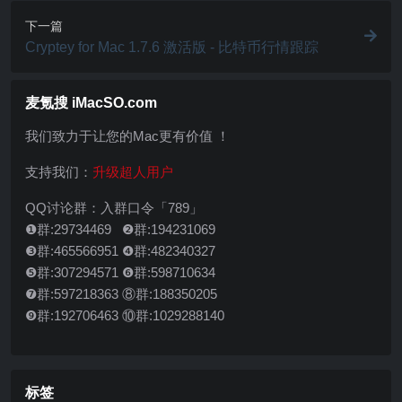
下一篇
Cryptey for Mac 1.7.6 激活版 - 比特币行情跟踪
麦氪搜 iMacSO.com
我们致力于让您的Mac更有价值 ！
支持我们：
升级超人用户
QQ讨论群：入群口令「789」
❶群:29734469 ❷群:194231069
❸群:465566951 ❹群:482340327
❺群:307294571 ❻群:598710634
❼群:597218363 ⑧群:188350205
❾群:192706463 ⑩群:1029288140
标签