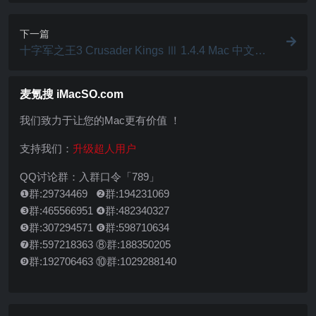
下一篇
十字军之王3 Crusader Kings Ⅲ 1.4.4 Mac 中文破
解版 渊远流长的策略战争类游戏
麦氪搜 iMacSO.com
我们致力于让您的Mac更有价值 ！
支持我们：
升级超人用户
QQ讨论群：入群口令「789」
❶群:29734469 ❷群:194231069
❸群:465566951 ❹群:482340327
❺群:307294571 ❻群:598710634
❼群:597218363 ⑧群:188350205
❾群:192706463 ⑩群:1029288140