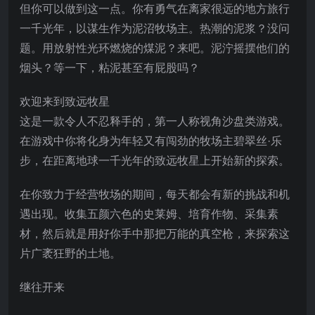
但你可以做到这一点。你有勇气在离家很远的地方旅行
一千光年，以谋生作为泥沼牧场主。热潮的泥浆？没问
题。用放射性光环燃烧的煤泥？来吧。泥泞摇摆他们的
烟头？等一下，粘泥甚至有屁股吗？
欢迎来到致远牧星
这是一款令人不忍释手的，第一人称视角沙盘类游戏。
在游戏中你将化身为年轻又有闯劲的牧场主碧翠丝·乐
步，在距离地球一千光年的致远牧星上开始新的探索。
在你致力于经营牧场的期间，每天都会有新的挑战和机
遇出现。收集五颜六色的史莱姆、培育作物、采集素
材，然后就是用好你手中那把万能的真空枪，来探索这
片广袤狂野的土地。
继往开来