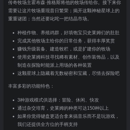
传奇牧场主霍布森·推格斯将他的牧场传给你。接下来你
需要让这片牧场重现昔日繁荣；揭开这颗神秘星球上的
重重谜团；当然还要叱咤一把结晶市场。
种植作物、养殖鸡群，好填饱宝贝史莱姆们的肚肚
完成其他牧场主给你的日常任务，获得丰厚奖赏
赚钱升级装备、建造牧栏，或是扩建你的牧场
使用史莱姆科技寻找稀有素材、创作装饰品，以及
制造在探险时能派上用场的各种装置
这颗星球上隐藏着无数秘密和宝藏，尽情去探险吧
丰富多彩的功能特色：
3种游戏模式供选择：冒险、休闲、快攻
通过杂交培育，史莱姆的种类可达150种以上
如果你觉得键盘更适合拿来搞音乐而不是玩游戏，
我们还提供全方位的手柄支持