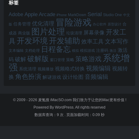
标签
Serial
Apple Arcade
Adobe
MarkDown
Studio One
iPhone
中文
冒险游戏
优化清理
任务管理
合
版
办公软件
原型设计
图片处理
开发工
屏幕录像
成器
商业版
垃圾清理
开发辅助
开发环境
具
文本写作
效率工具
日程备忘
激活
注册码
文本编辑
文档处理
模拟游戏
模拟
激活
系统增
破解版
策略游戏
破解
码
窗口管理
策略
强
视频编辑
视频转
视频格式转换
系统清理
视频播放
角色扮演
音频编辑
换
设计绘图
解谜游戏
© 2009 - 2026
麦氪搜 iMacSO.com
我们致力于让您的Mac更有价值 !
Powered By WordPress. All rights reserved
数据库查询：9 次
.
页面加载时间：0.09 秒