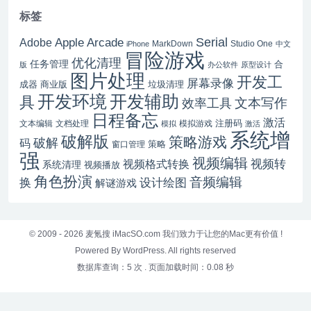
标签
Serial
Apple Arcade
Adobe
MarkDown
Studio One
iPhone
中文
冒险游戏
优化清理
任务管理
合
版
办公软件
原型设计
图片处理
开发工
屏幕录像
成器
商业版
垃圾清理
开发辅助
开发环境
具
文本写作
效率工具
日程备忘
激活
注册码
文本编辑
文档处理
模拟游戏
模拟
激活
系统增
破解版
策略游戏
破解
码
窗口管理
策略
强
视频编辑
视频转
视频格式转换
系统清理
视频播放
角色扮演
音频编辑
换
设计绘图
解谜游戏
© 2009 - 2026
麦氪搜 iMacSO.com
我们致力于让您的Mac更有价值 !
Powered By WordPress. All rights reserved
数据库查询：5 次
.
页面加载时间：0.08 秒