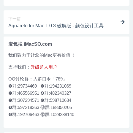
下一篇
Aquarelo for Mac 1.0.3 破解版 - 颜色设计工具
麦氪搜 iMacSO.com
我们致力于让您的Mac更有价值 ！
支持我们：
升级超人用户
QQ讨论群：入群口令「789」
❶群:29734469 ❷群:194231069
❸群:465566951 ❹群:482340327
❺群:307294571 ❻群:598710634
❼群:597218363 ⑧群:188350205
❾群:192706463 ⑩群:1029288140