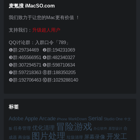
麦氪搜 iMacSO.com
我们致力于让您的Mac更有价值 ！
支持我们：
升级超人用户
QQ讨论群：入群口令「789」
❶群:29734469 ❷群:194231069
❸群:465566951 ❹群:482340327
❺群:307294571 ❻群:598710634
❼群:597218363 ⑧群:188350205
❾群:192706463 ⑩群:1029288140
标签
Serial
Apple Arcade
Adobe
MarkDown
Studio One
iPhone
中文
冒险游戏
优化清理
任务管理
合
版
办公软件
原型设计
图片处理
开发工
屏幕录像
成器
商业版
垃圾清理