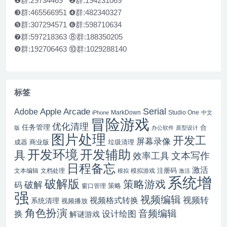
❶群:29734469 ❷群:194231069
❸群:465566951 ❹群:482340327
❺群:307294571 ❻群:598710634
❼群:597218363 ⑧群:188350205
❾群:192706463 ⑩群:1029288140
标签
Serial
Apple Arcade
Adobe
MarkDown
Studio One
iPhone
中文
冒险游戏
优化清理
任务管理
合
版
办公软件
原型设计
图片处理
开发工
屏幕录像
成器
商业版
垃圾清理
开发辅助
开发环境
具
文本写作
效率工具
日程备忘
激活
注册码
文本编辑
文档处理
模拟游戏
模拟
激活
系统增
破解版
策略游戏
破解
码
窗口管理
策略
强
视频编辑
视频转
视频格式转换
系统清理
视频播放
角色扮演
音频编辑
换
设计绘图
解谜游戏