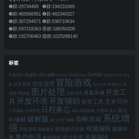
❶群:29734469 ❷群:194231069
❸群:465566951 ❹群:482340327
❺群:307294571 ❻群:598710634
❼群:597218363 ⑧群:188350205
❾群:192706463 ⑩群:1029288140
标签
Serial
Apple Arcade
Adobe
MarkDown
Studio One
iPhone
中文
冒险游戏
优化清理
任务管理
合
版
办公软件
原型设计
图片处理
开发工
屏幕录像
成器
商业版
垃圾清理
开发辅助
开发环境
具
文本写作
效率工具
日程备忘
激活
注册码
文本编辑
文档处理
模拟游戏
模拟
激活
系统增
破解版
策略游戏
破解
码
窗口管理
策略
强
视频编辑
视频转
视频格式转换
系统清理
视频播放
角色扮演
音频编辑
换
设计绘图
解谜游戏