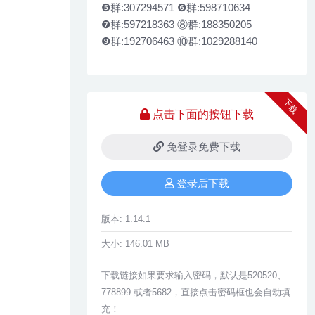
❺群:307294571 ❻群:598710634
❼群:597218363 ⑧群:188350205
❾群:192706463 ⑩群:1029288140
下载
点击下面的按钮下载
免登录免费下载
登录后下载
版本:
1.14.1
大小:
146.01 MB
下载链接如果要求输入密码，默认是520520、
778899 或者5682，直接点击密码框也会自动填
充！