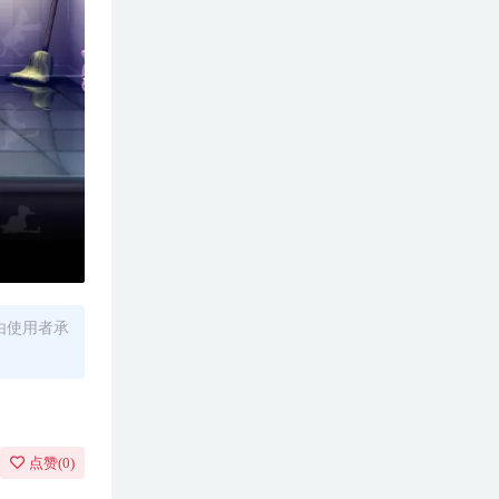
由使用者承
点赞(
0
)