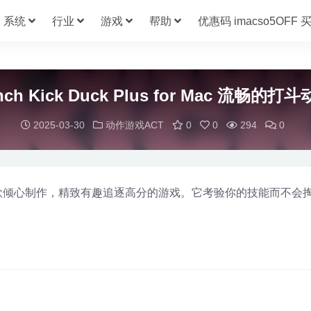
系统
行业
游戏
帮助
优惠码 imacso5OFF
h Kick Duck Plus for Mac 流畅的打斗动
2025-03-30
动作游戏ACT
0
0
294
0
k Duck是一款倾心制作，精致有趣追逐高分的游戏。它考验你的技能而不