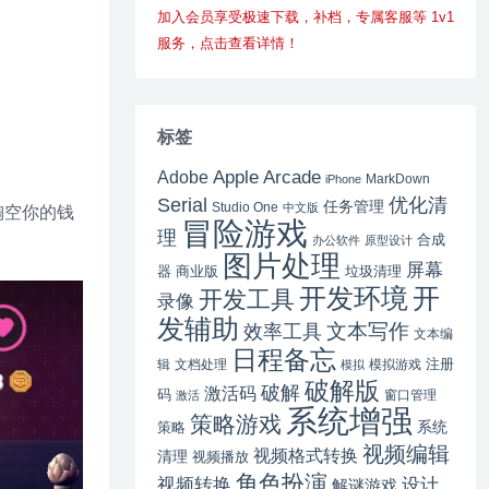
加入会员享受极速下载，补档，专属客服等 1v1
服务，点击查看详情！
标签
Apple Arcade
Adobe
MarkDown
iPhone
Serial
优化清
任务管理
Studio One
中文版
会掏空你的钱
冒险游戏
理
合成
办公软件
原型设计
图片处理
屏幕
器
商业版
垃圾清理
开
开发环境
开发工具
录像
发辅助
文本写作
效率工具
文本编
日程备忘
注册
辑
文档处理
模拟游戏
模拟
破解版
破解
激活码
码
窗口管理
激活
系统增强
策略游戏
系统
策略
视频编辑
视频格式转换
清理
视频播放
角色扮演
视频转换
设计
解谜游戏