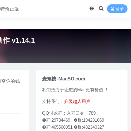
 买特价正版
登录
作 v1.14.1
麦氪搜 iMacSO.com
会掏空你的钱
我们致力于让您的Mac更有价值 ！
支持我们：
升级超人用户
QQ讨论群：入群口令「789」
❶群:29734469 ❷群:194231069
❸群:465566951 ❹群:482340327