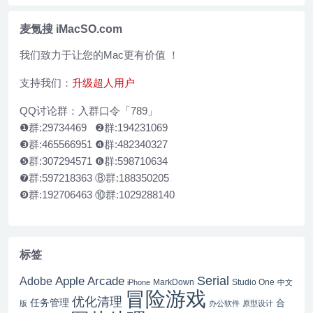
的虚拟机
麦氪搜 iMacSO.com
我们致力于让您的Mac更有价值 ！
支持我们：
升级超人用户
QQ讨论群：入群口令「789」
❶群:29734469 ❷群:194231069
❸群:465566951 ❹群:482340327
❺群:307294571 ❻群:598710634
❼群:597218363 ⑧群:188350205
❾群:192706463 ⑩群:1029288140
标签
Serial
Apple Arcade
Adobe
MarkDown
Studio One
iPhone
中文
冒险游戏
优化清理
任务管理
合
版
办公软件
原型设计