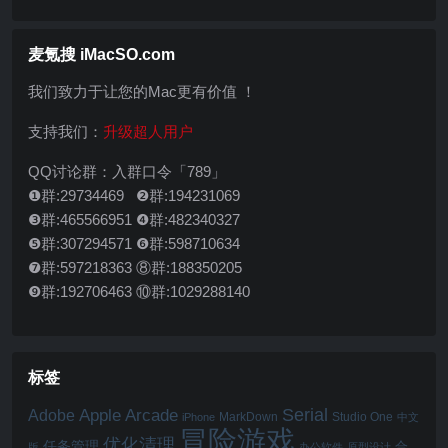
麦氪搜 iMacSO.com
我们致力于让您的Mac更有价值 ！
支持我们：
升级超人用户
QQ讨论群：入群口令「789」
❶群:29734469 ❷群:194231069
❸群:465566951 ❹群:482340327
❺群:307294571 ❻群:598710634
❼群:597218363 ⑧群:188350205
❾群:192706463 ⑩群:1029288140
标签
Serial
Apple Arcade
Adobe
MarkDown
Studio One
iPhone
中文
冒险游戏
优化清理
任务管理
合
版
办公软件
原型设计