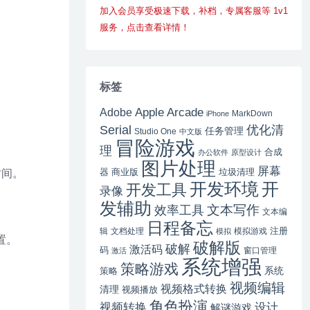
加入会员享受极速下载，补档，专属客服等 1v1
服务，点击查看详情！
标签
Apple Arcade
Adobe
MarkDown
iPhone
Serial
优化清
任务管理
Studio One
中文版
冒险游戏
理
合成
办公软件
原型设计
图片处理
屏幕
器
商业版
垃圾清理
时间。
开
开发环境
开发工具
录像
发辅助
文本写作
效率工具
文本编
日程备忘
注册
辑
文档处理
模拟游戏
模拟
置。
破解版
破解
激活码
码
窗口管理
激活
系统增强
策略游戏
系统
策略
视频编辑
视频格式转换
清理
视频播放
角色扮演
视频转换
设计
解谜游戏