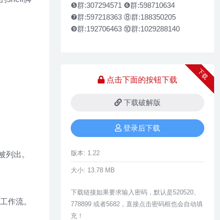
❺群:307294571 ❻群:598710634
❼群:597218363 ⑧群:188350205
❾群:192706463 ⑩群:1029288140
下载
点击下面的按钮下载
下载破解版
登录后下载
版本:
1.22
是被列出。
大小:
13.78 MB
下载链接如果要求输入密码，默认是520520、
r工作流。
778899 或者5682，直接点击密码框也会自动填
充！