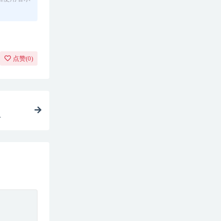
点赞(
0
)
4