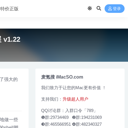
 买特价正版
登录
v1.22
麦氪搜 iMacSO.com
加了强大的
我们致力于让您的Mac更有价值 ！
支持我们：
升级超人用户
QQ讨论群：入群口令「789」
❶群:29734469 ❷群:194231069
松地做一些
❸群:465566951 ❹群:482340327
hell脚