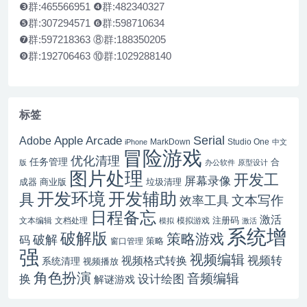
❸群:465566951 ❹群:482340327
❺群:307294571 ❻群:598710634
❼群:597218363 ⑧群:188350205
❾群:192706463 ⑩群:1029288140
标签
Serial
Apple Arcade
Adobe
MarkDown
Studio One
iPhone
中文
冒险游戏
优化清理
任务管理
合
版
办公软件
原型设计
图片处理
开发工
屏幕录像
成器
商业版
垃圾清理
开发辅助
开发环境
具
文本写作
效率工具
日程备忘
激活
注册码
文本编辑
文档处理
模拟游戏
模拟
激活
系统增
破解版
策略游戏
破解
码
窗口管理
策略
强
视频编辑
视频转
视频格式转换
系统清理
视频播放
角色扮演
音频编辑
换
设计绘图
解谜游戏