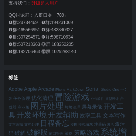
支持我们：
升级超人用户
QQ讨论群：入群口令「789」
❶群:29734469 ❷群:194231069
❸群:465566951 ❹群:482340327
❺群:307294571 ❻群:598710634
❼群:597218363 ⑧群:188350205
❾群:192706463 ⑩群:1029288140
标签
Serial
Apple Arcade
Adobe
MarkDown
Studio One
iPhone
中文
冒险游戏
优化清理
任务管理
合
版
办公软件
原型设计
图片处理
开发工
屏幕录像
成器
商业版
垃圾清理
开发辅助
开发环境
具
文本写作
效率工具
日程备忘
激活
注册码
文本编辑
文档处理
模拟游戏
模拟
激活
系统增
破解版
策略游戏
破解
码
窗口管理
策略