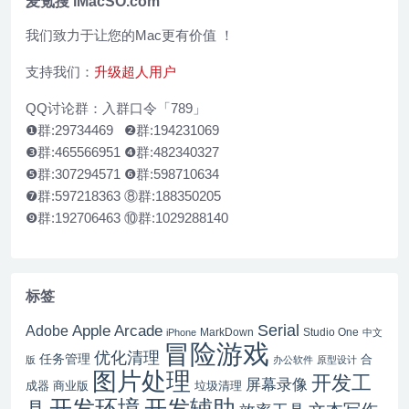
麦氪搜 iMacSO.com
我们致力于让您的Mac更有价值 ！
支持我们：
升级超人用户
QQ讨论群：入群口令「789」
❶群:29734469 ❷群:194231069
❸群:465566951 ❹群:482340327
❺群:307294571 ❻群:598710634
❼群:597218363 ⑧群:188350205
❾群:192706463 ⑩群:1029288140
标签
Serial
Apple Arcade
Adobe
MarkDown
Studio One
iPhone
中文
冒险游戏
优化清理
任务管理
合
版
办公软件
原型设计
图片处理
开发工
屏幕录像
成器
商业版
垃圾清理
开发辅助
开发环境