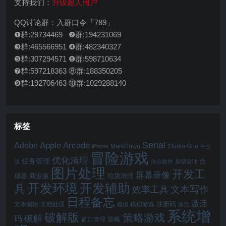
支持我们：
升级超人用户
QQ讨论群：入群口令「789」
❶群:29734469 ❷群:194231069
❸群:465566951 ❹群:482340327
❺群:307294571 ❻群:598710634
❼群:597218363 ⑧群:188350205
❾群:192706463 ⑩群:1029288140
标签
Serial
Apple Arcade
Adobe
MarkDown
Studio One
iPhone
中文
冒险游戏
优化清理
任务管理
合
版
办公软件
原型设计
图片处理
开发工
屏幕录像
成器
商业版
垃圾清理
开发辅助
开发环境
具
文本写作
效率工具
日程备忘
激活
注册码
文本编辑
文档处理
模拟游戏
模拟
激活
系统增
破解版
策略游戏
破解
码
窗口管理
策略