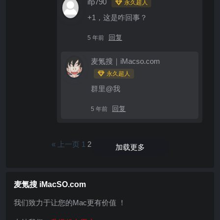
ifp790
永久超人
+1，这是咋回事？
回复
5 年前
麦氪搜｜iMacso.com
永久超人
群里@我
回复
5 年前
« 上一页
1
2
加载更多
麦氪搜 iMacSO.com
我们致力于让您的Mac更有价值 ！