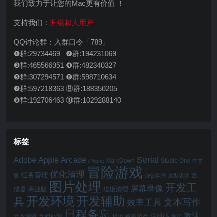
我们致力于让您的Mac更有价值 ！
支持我们：
升级超人用户
QQ讨论群：入群口令「789」
❶群:29734469 ❷群:194231069
❸群:465566951 ❹群:482340327
❺群:307294571 ❻群:598710634
❼群:597218363 ⑧群:188350205
❾群:192706463 ⑩群:1029288140
标签
Serial
Apple Arcade
Adobe
MarkDown
Studio One
iPhone
中文
冒险游戏
优化清理
任务管理
合
版
办公软件
原型设计
图片处理
开发工
屏幕录像
成器
商业版
垃圾清理
开发辅助
开发环境
具
文本写作
效率工具
日程备忘
激活
注册码
文本编辑
文档处理
模拟游戏
模拟
激活