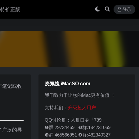
 买特价正版
登录
麦氪搜 iMacSO.com
下笔记或收
我们致力于让您的Mac更有价值 ！
支持我们：
升级超人用户
QQ讨论群：入群口令「789」
❶群:29734469 ❷群:194231069
了广泛的导
❸群:465566951 ❹群:482340327