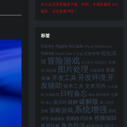
加入会员享受极速下载，补档，专属客服等 1v1
服务，点击查看详情！
标签
Apple Arcade
Adobe
MarkDown
iPhone
Serial
优化清
任务管理
Studio One
中文版
冒险游戏
理
合成
办公软件
原型设计
图片处理
屏幕
器
商业版
垃圾清理
开
开发环境
开发工具
录像
发辅助
文本写作
效率工具
文本编
日程备忘
注册
辑
文档处理
模拟游戏
模拟
破解版
破解
激活码
码
窗口管理
激活
系统增强
策略游戏
系统
策略
视频编辑
视频格式转换
清理
视频播放
角色扮演
视频转换
设计
解谜游戏