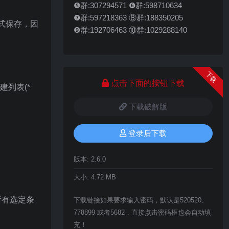
❺群:307294571 ❻群:598710634
❼群:597218363 ⑧群:188350205
式保存，因
❾群:192706463 ⑩群:1029288140
下载
点击下面的按钮下载
建列表(*
下载破解版
登录后下载
版本:
2.6.0
大小:
4.72 MB
所有选定条
下载链接如果要求输入密码，默认是520520、
778899 或者5682，直接点击密码框也会自动填
充！