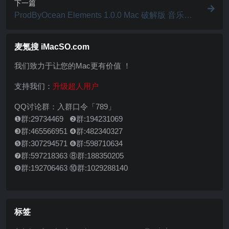
下一篇
ProdByOcean Elements 1.0.0 Mac 破解版 音乐制
作插件
麦氪搜 iMacSO.com
我们致力于让您的Mac更有价值 ！
支持我们：
升级超人用户
QQ讨论群：入群口令「789」
❶群:29734469 ❷群:194231069
❸群:465566951 ❹群:482340327
❺群:307294571 ❻群:598710634
❼群:597218363 ⑧群:188350205
❾群:192706463 ⑩群:1029288140
标签