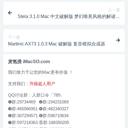
上一篇
Stela 3.1.0 Mac 中文破解版 梦幻唯美风格的解谜冒
险游戏
下一篇
Martinic AX73 1.0.3 Mac 破解版 复音模拟合成器
麦氪搜 iMacSO.com
我们致力于让您的Mac更有价值 ！
支持我们：
升级超人用户
QQ讨论群：入群口令「789」
❶群:29734469 ❷群:194231069
❸群:465566951 ❹群:482340327
❺群:307294571 ❻群:598710634
❼群:597218363 ⑧群:188350205