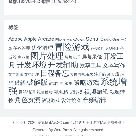
❾群:192706463 ⑩群:1029288140
标签
Serial
Apple Arcade
Adobe
MarkDown
Studio One
iPhone
中文
冒险游戏
优化清理
任务管理
合
版
办公软件
原型设计
图片处理
开发工
屏幕录像
成器
商业版
垃圾清理
开发辅助
开发环境
具
文本写作
效率工具
日程备忘
激活
注册码
文本编辑
文档处理
模拟游戏
模拟
激活
系统增
破解版
策略游戏
破解
码
窗口管理
策略
强
视频编辑
视频转
视频格式转换
系统清理
视频播放
角色扮演
音频编辑
换
设计绘图
解谜游戏
© 2009 - 2026
麦氪搜 iMacSO.com
我们致力于让您的Mac更有价值 !
Powered By WordPress. All rights reserved