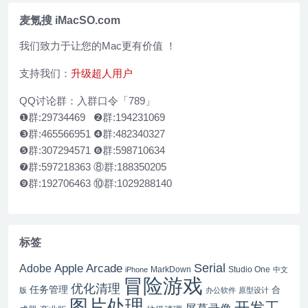
麦氪搜 iMacSO.com
我们致力于让您的Mac更有价值 ！
支持我们：
升级超人用户
QQ讨论群：入群口令「789」
❶群:29734469 ❷群:194231069
❸群:465566951 ❹群:482340327
❺群:307294571 ❻群:598710634
❼群:597218363 ⑧群:188350205
❾群:192706463 ⑩群:1029288140
标签
Serial
Apple Arcade
Adobe
MarkDown
Studio One
iPhone
中文
冒险游戏
优化清理
任务管理
合
版
办公软件
原型设计
图片处理