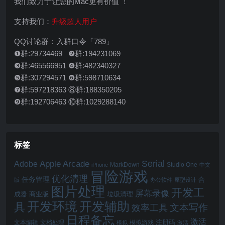
我们致力于让您的Mac更有价值 ！
支持我们：
升级超人用户
QQ讨论群：入群口令「789」
❶群:29734469 ❷群:194231069
❸群:465566951 ❹群:482340327
❺群:307294571 ❻群:598710634
❼群:597218363 ⑧群:188350205
❾群:192706463 ⑩群:1029288140
标签
Serial
Apple Arcade
Adobe
MarkDown
Studio One
iPhone
中文
冒险游戏
优化清理
任务管理
合
版
办公软件
原型设计
图片处理
开发工
屏幕录像
成器
商业版
垃圾清理
开发辅助
开发环境
具
文本写作
效率工具
日程备忘
激活
注册码
文本编辑
文档处理
模拟游戏
模拟
激活